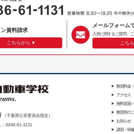
メールフォーム
イン資料請求
入所に関するご質問、
ご
こちらから
こち
教習料金
アクセス
無料送迎
教習所の
崎
（千葉県公安委員会指定）
お知らせ
L：0436-61-1131
講習・研