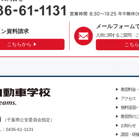
メールフォーム
イン資料請求
入所に関するご質問、
ご
こちらから
こち
教習料金
アクセス
無料送迎
教習所の
崎
（千葉県公安委員会指定）
お知らせ
L：0436-61-1131
講習・研